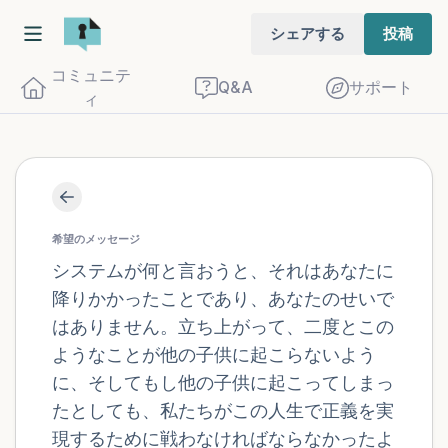
シェアする
投稿
コミュニテ
Q&A
サポート
ィ
座り心地の良い場所を見つけてください。
目を軽く閉じて、深呼吸を数回します。鼻
希望のメッセージ
から息を吸い（3つ数え）、口から息を吐
システムが何と言おうと、それはあなたに
降りかかったことであり、あなたのせいで
きます（3つ数え）。さあ、目を開けて周
はありません。立ち上がって、二度とこの
りを見回してください。以下のことを声に
ようなことが他の子供に起こらないよう
出して言ってみてください。
に、そしてもし他の子供に起こってしまっ
たとしても、私たちがこの人生で正義を実
見えるもの5つ（部屋の中と窓の外を見る
現するために戦わなければならなかったよ
ことができます）