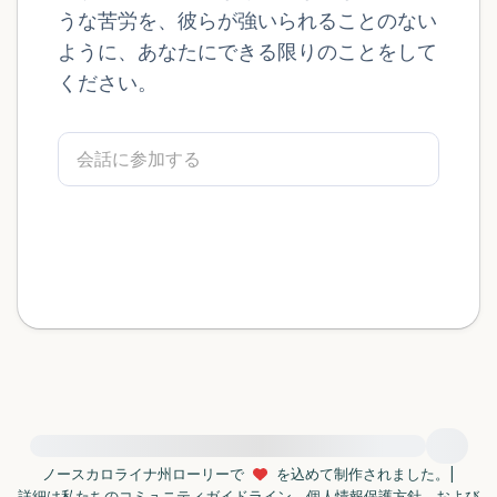
うな苦労を、彼らが強いられることのない
感じるもの4つ（目の前にあるもので触れ
ように、あなたにできる限りのことをして
ください。
るものは何ですか？）
聞こえるもの3つ
匂いを嗅ぐもの2つ
自分の好きなところ1つ。
最後に深呼吸をしましょう。
緊急の支援が必要な方は、{{resource}} をご訪問ください。
ノースカロライナ州ローリーで
を込めて制作されました。
|
詳細は私たちの
コミュニティガイドライン
、
個人情報保護方針
、および