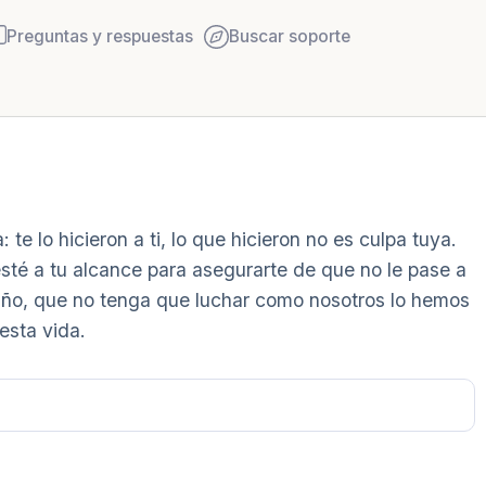
Preguntas y respuestas
Buscar soporte
Encuentra un lugar cómodo 
 te lo hicieron a ti, lo que hicieron no es culpa tuya.
y respira profundamente un 
sté a tu alcance para asegurarte de que no le pase a
hasta 3), exhala por la boc
 niño, que no tenga que luchar como nosotros lo hemos
mira a tu alrededor. Nombra
esta vida.
5 – cosas que puedes ver (
la ventana)
4 – cosas que puedes sentir