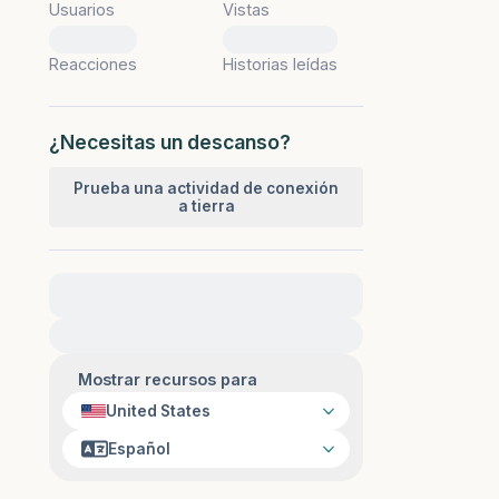
Usuarios
Vistas
0
0
Reacciones
Historias leídas
¿Necesitas un descanso?
Prueba una actividad de conexión
a tierra
Para obtener ayuda inmediata, visite
{{resource}}
Mostrar recursos para
United States
Español