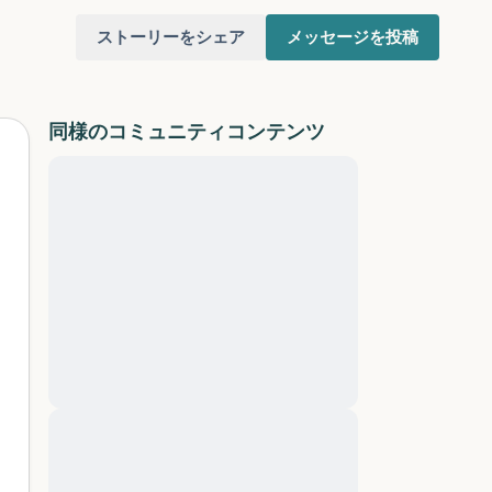
ストーリーをシェア
メッセージを投稿
同様のコミュニティコンテンツ
Lorem ipsum dolor sit amet,
consectetuer adipiscing elit. Aenean
commodo ligula eget dolor. Aenean
けてください。目を軽く閉じて、深呼吸を数
massa. Cum sociis natoque penatibus et
（3つ数え）、口から息を吐きます（3つ数
magnis dis parturient montes, nascetur
ridiculus mus. Donec quam felis, ultricies
りを見回してください。以下のことを声に出
nec, pellentesque eu, pretium quis, sem.
Nulla consequat massa quis enim. Donec
pede justo, fringilla vel, aliquet nec,
と窓の外を見ることができます）
vulputate
Lorem ipsum dolor sit amet,
あるもので触れるものは何ですか？）
consectetuer adipiscing elit. Aenean
commodo ligula eget dolor. Aenean