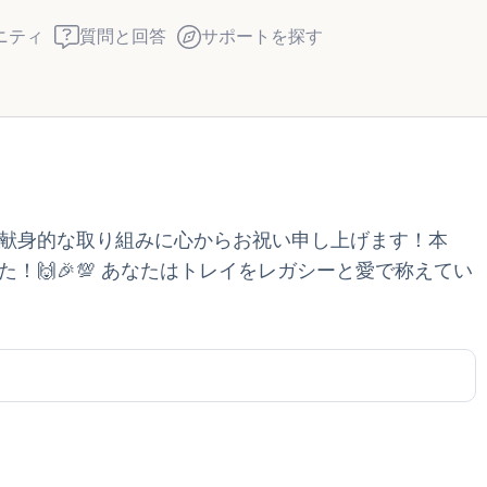
ニティ
質問と回答
サポートを探す
座り心地の良い場所を見つ
献身的な取り組みに心からお祝い申し上げます！本
回します。鼻から息を吸い
！🙌🎉💯 あなたはトレイをレガシーと愛で称えてい
え）。さあ、目を開けて周
して言ってみてください。
見えるもの5つ（部屋の中
感じるもの4つ（目の前に