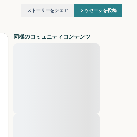
ストーリーをシェア
メッセージを投稿
同様のコミュニティコンテンツ
Lorem ipsum dolor sit amet,
consectetuer adipiscing elit. Aenean
commodo ligula eget dolor. Aenean
けてください。目を軽く閉じて、深呼吸を数
massa. Cum sociis natoque penatibus et
（3つ数え）、口から息を吐きます（3つ数
magnis dis parturient montes, nascetur
ridiculus mus. Donec quam felis, ultricies
りを見回してください。以下のことを声に出
nec, pellentesque eu, pretium quis, sem.
Nulla consequat massa quis enim. Donec
pede justo, fringilla vel, aliquet nec,
と窓の外を見ることができます）
vulputate
Lorem ipsum dolor sit amet,
あるもので触れるものは何ですか？）
consectetuer adipiscing elit. Aenean
commodo ligula eget dolor. Aenean