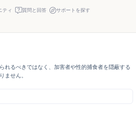
ニティ
質問と回答
サポートを探す
座り心地の良い場所を見つ
られるべきではなく、加害者や性的捕食者を隠蔽する
回します。鼻から息を吸い
りません。
え）。さあ、目を開けて周
して言ってみてください。
見えるもの5つ（部屋の中
感じるもの4つ（目の前に