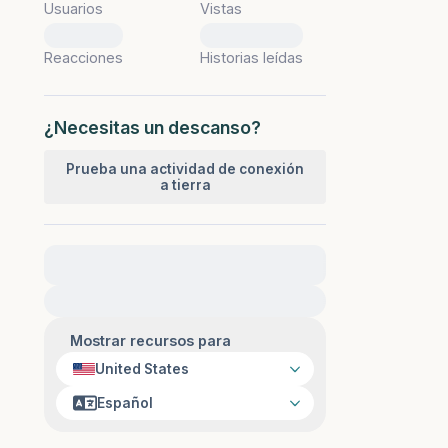
Usuarios
Vistas
0
0
Reacciones
Historias leídas
¿Necesitas un descanso?
Prueba una actividad de conexión
a tierra
Para obtener ayuda inmediata, visite
{{resource}}
Mostrar recursos para
United States
Español