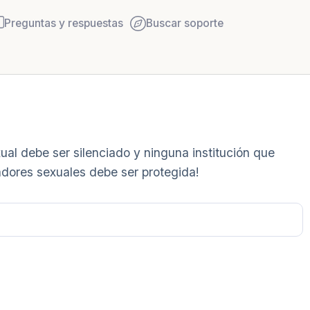
Preguntas y respuestas
Buscar soporte
Encuentra un lugar cómodo 
al debe ser silenciado y ninguna institución que
y respira profundamente un 
dores sexuales debe ser protegida!
hasta 3), exhala por la boc
mira a tu alrededor. Nombra
5 – cosas que puedes ver (
la ventana)
4 – cosas que puedes sentir