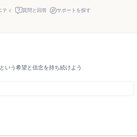
ニティ
質問と回答
サポートを探す
座り心地の良い場所を見つ
という希望と信念を持ち続けよう
回します。鼻から息を吸い
え）。さあ、目を開けて周
して言ってみてください。
見えるもの5つ（部屋の中
感じるもの4つ（目の前に