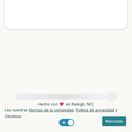
dentro de la habitación y por la ventana)
4 – cosas que puedes sentir (¿qué hay
frente a ti que puedas tocar?)
3 – cosas que puedes oír
2 – cosas que puedes oler
1 – cosa que te gusta de ti mismo.
Respira hondo para terminar.
Para obtener ayuda inmediata, visite {{resource}}
Hecho con
en Raleigh, NC
|
Lea nuestras
Normas de la comunidad
,
Política de privacidad
y
Términos
Recursos
|