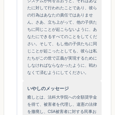
システムが何を言おうと、それはあな
ことができます）
たに対して行われたことであり、彼ら
感じるもの4つ（目の前にあるもので触れ
の行為はあなたの責任ではありませ
ん。さあ、立ち上がって、他の子供た
るものは何ですか？）
ちに同じことが起こらないように、あ
聞こえるもの3つ
なたにできるすべてのことをしてくだ
さい。そして、もし他の子供たちに同
匂いを嗅ぐもの2つ
じことが起こったとしても、彼らは私
たちがこの世で正義が実現するために
自分の好きなところ1つ。
しなければならなかったように、戦わ
なくて済むようにしてください。
最後に深呼吸をしましょう。
いやしのメッセージ
癒しとは、法科大学院への全額奨学金
を得て、被害者を代理し、違憲の法律
を撤廃し、CSA被害者に対する民事お