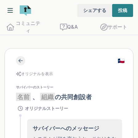
シェアする
投稿
コミュニテ
Q&A
サポート
ィ
座り心地の良い場所を見つけてください。
オリジナルを表示
目を軽く閉じて、深呼吸を数回します。鼻
から息を吸い（3つ数え）、口から息を吐
サバイバーのストーリー
名前
 、 
組織
の共同創設者
きます（3つ数え）。さあ、目を開けて周
りを見回してください。以下のことを声に
オリジナルストーリー
出して言ってみてください。
サバイバーへのメッセージ
見えるもの5つ（部屋の中と窓の外を見る