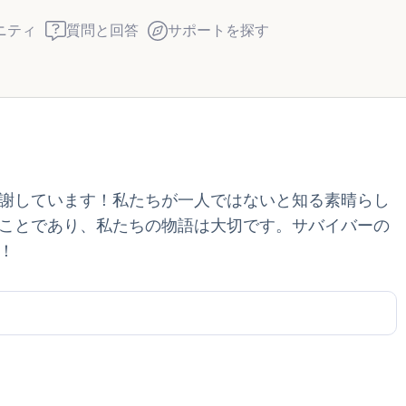
ニティ
質問と回答
サポートを探す
座り心地の良い場所を見つ
謝しています！私たちが一人ではないと知る素晴らし
回します。鼻から息を吸い
ことであり、私たちの物語は大切です。サバイバーの
え）。さあ、目を開けて周
！
して言ってみてください。
見えるもの5つ（部屋の中
感じるもの4つ（目の前に