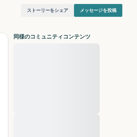
ストーリーをシェア
メッセージを投稿
同様のコミュニティコンテンツ
Lorem ipsum dolor sit amet,
consectetuer adipiscing elit. Aenean
commodo ligula eget dolor. Aenean
けてください。目を軽く閉じて、深呼吸を数
massa. Cum sociis natoque penatibus et
（3つ数え）、口から息を吐きます（3つ数
magnis dis parturient montes, nascetur
ridiculus mus. Donec quam felis, ultricies
りを見回してください。以下のことを声に出
nec, pellentesque eu, pretium quis, sem.
Nulla consequat massa quis enim. Donec
pede justo, fringilla vel, aliquet nec,
と窓の外を見ることができます）
vulputate
Lorem ipsum dolor sit amet,
あるもので触れるものは何ですか？）
consectetuer adipiscing elit. Aenean
commodo ligula eget dolor. Aenean