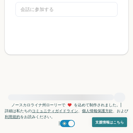
感じるもの4つ（目の前にあるもので触れ
るものは何ですか？）
聞こえるもの3つ
匂いを嗅ぐもの2つ
自分の好きなところ1つ。
最後に深呼吸をしましょう。
緊急の支援が必要な方は、{{resource}} をご訪問ください。
ノースカロライナ州ローリーで
を込めて制作されました。
|
詳細は私たちの
コミュニティガイドライン
、
個人情報保護方針
、および
利用規約
をお読みください。
支援情報はこちら
|