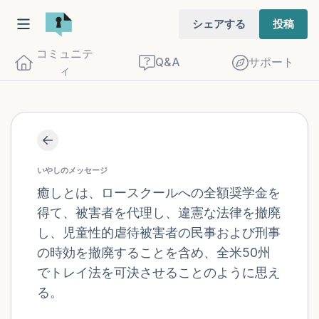
シェアする
投稿
コミュニテ
Q&A
サポート
ィ
座り心地の良い場所を見つけてください。
目を軽く閉じて、深呼吸を数回します。鼻
いやしのメッセージ
から息を吸い（3つ数え）、口から息を吐
癒しとは、ロースクールへの全額奨学金を
得て、被害者を代理し、違憲な法律を撤廃
きます（3つ数え）。さあ、目を開けて周
し、児童性的虐待被害者の民事および刑事
りを見回してください。以下のことを声に
の時効を撤廃することを含め、全米50州
出して言ってみてください。
でトレイ法を可決させることのように思え
る。
見えるもの5つ（部屋の中と窓の外を見る
ことができます）